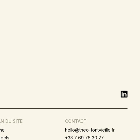
N DU SITE
CONTACT
me
hello@theo-fontvieille.fr
jects
+33 7 69 76 30 27